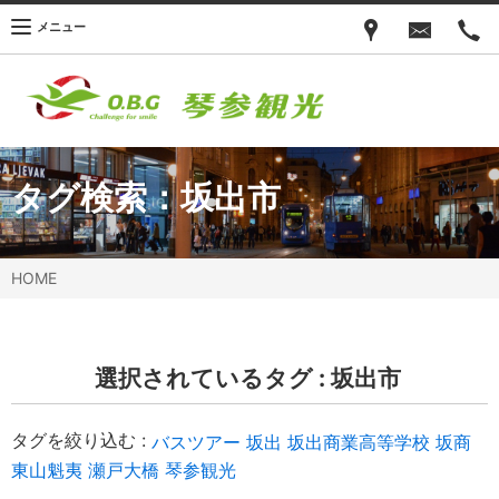
メニュー
タグ検索：
坂出市
HOME
選択されているタグ :
坂出市
タグを絞り込む :
バスツアー
坂出
坂出商業高等学校
坂商
東山魁夷
瀬戸大橋
琴参観光