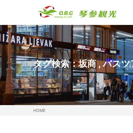
タグ検索：
坂商
,
バスツ
HOME